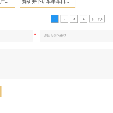
产加
煤矿井下矿车串车自动
摘挂钩系统机器人动画
演示
>
1
2
3
4
下一页