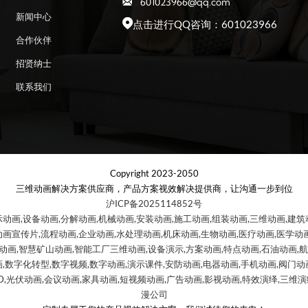
601023966@qq.com

新闻中心
点击进行QQ咨询：601023966

合作伙伴
招贤纳士
联系我们
Copyright 2023-2050
三维动画解决方案供应商，产品方案视效解决提供商，让沟通一步到位
沪ICP备2025114852号
示动画,设备动画,分解动画,机械动画,安装动画,施工动画,组装动画,三维动画,建筑
动画宣传片,流程动画,企业动画,水处理动画,机床动画,生物动画,医疗动画,医学动画
报动画,智慧矿山动画,智能工厂三维动画,设备演示,方案动画,特点动画,石油动画,
,数字化转型,数字视频,数字动画,演示课件,安防动画,电器动画,手机动画,阀门动画,
D,光伏动画,会议动画,家具动画,短视频动画,广告动画,影视动画,特效演绎,三维演绎,
漫公司