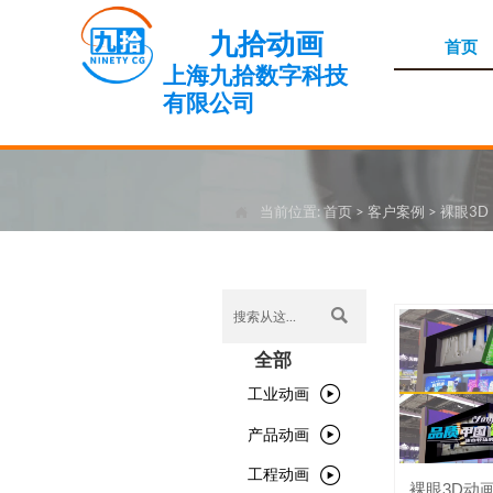
九拾动画
首页
上海九拾数字科技
有限公司
当前位置:
首页
>
客户案例
>
裸眼3D


全部

工业动画

产品动画

工程动画
裸眼3D动