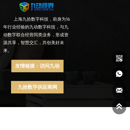
上海九拾数字科技，前身为16
年行业经验的九动数字科技，与九
动数字联合经营同类业务，形成资
源共享，智慧交汇，共创美好未
来。

友情链接：访问九动

九拾数字供应商网

