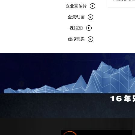

企业宣传片

全景动画

裸眼3D

虚拟现实