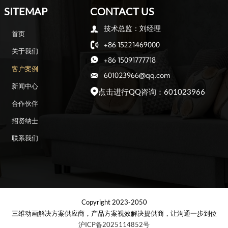
SITEMAP
CONTACT US
技术总监：刘经理

首页
+86 15221469000

关于我们
+86 15091777718

客户案例
601023966@qq.com

新闻中心
点击进行QQ咨询：601023966

合作伙伴
招贤纳士
联系我们
Copyright 2023-2050
三维动画解决方案供应商，产品方案视效解决提供商，让沟通一步到位
沪ICP备2025114852号