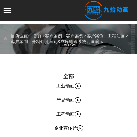

当前位置:
首页
>客户案例
客户案例
>客户案例
工程动画
>

客户案例
开料钻孔车间&立库输送系统动画演示
全部

工业动画

产品动画

工程动画

企业宣传片