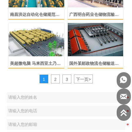
南昌洪达自动化仓储规范动
广西明合药业仓储物流输送
画演示
分拣系统动画演示
美超微电脑 马来西亚土乃立
国外某邮政物流仓储输送线
体仓库项目
系统流程动画演示

1
2
3
下一页
>

