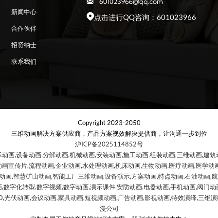
601023966@qq.com

新闻中心
点击进行QQ咨询：601023966

合作伙伴
招贤纳士
联系我们
Copyright 2023-2050
三维动画解决方案供应商，产品方案视效解决提供商，让沟通一步到位
沪ICP备2025114852号
示动画,设备动画,分解动画,机械动画,安装动画,施工动画,组装动画,三维动画,建筑
动画宣传片,流程动画,企业动画,水处理动画,机床动画,生物动画,医疗动画,医学动画
报动画,智慧矿山动画,智能工厂三维动画,设备演示,方案动画,特点动画,石油动画,
,数字化转型,数字视频,数字动画,演示课件,安防动画,电器动画,手机动画,阀门动画,
D,光伏动画,会议动画,家具动画,短视频动画,广告动画,影视动画,特效演绎,三维演绎,
漫公司