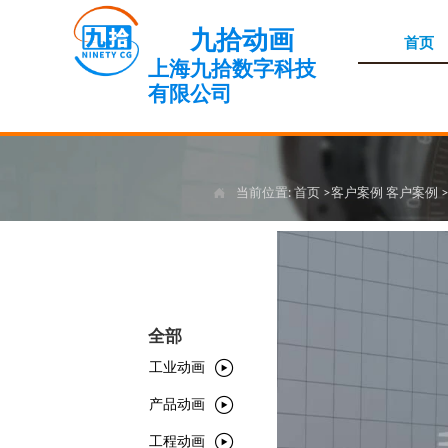
九拾动画
首页
上海九拾数字科技
有限公司
当前位置:
首页
>客户案例
客户案例

全部

工业动画

产品动画

工程动画