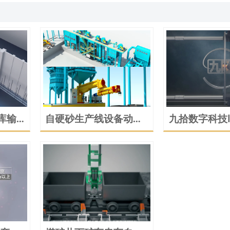
库输
自硬砂生产线设备动画
九拾数字科技l
演示
三维演绎