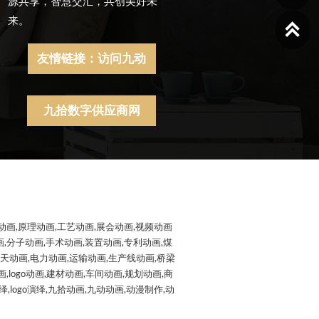
源共享，智慧交汇，共创美好未
来。

友情链接：访问九动
九拾数字供应商网
动画,原理动画,工艺动画,展会动画,视频动画
,分子动画,手术动画,装置动画,专利动画,煤
航天动画,电力动画,运输动画,生产线动画,桥梁
logo动画,建材动画,车间动画,规划动画,商
logo演绎,九拾动画,九动动画,动漫制作,动