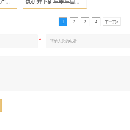
产加
煤矿井下矿车串车自动
摘挂钩系统机器人动画
演示
>
1
2
3
4
下一页