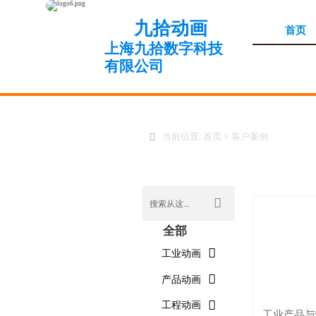
九拾动画
首页
上海九拾数字科技
有限公司

当前位置:
首页
>
客户案例

全部

工业动画

产品动画

工程动画
工业产品与