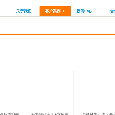
关于我们
客户案例
新闻中心
合


设备虚拟交
开料钻孔车间&立库输
自硬砂生产线设备