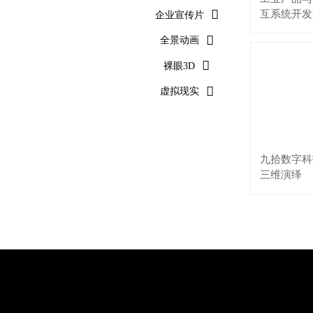

互系统开发
企业宣传片

全景动画

裸眼3D

虚拟现实
九拾数字科技
三维演绎