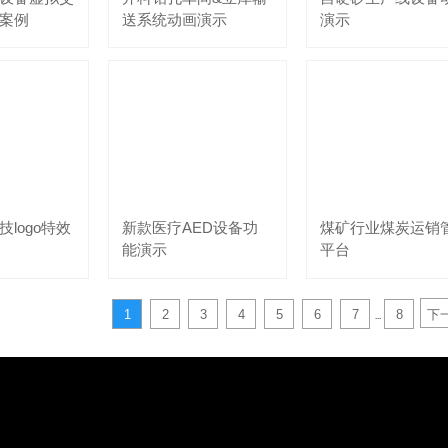
案例
送系统动画演示
演示
logo特效
新款医疗AED设备功
煤矿行业煤炭运销
能演示
平台
1
2
3
4
5
6
7
8
下
...