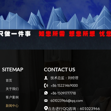
工还原等）、受众群体及核心展示内容，形成项目需求文档‌。
镜头脚本（含镜头运动、时长标注），其中分镜需通过动态预演（Animatic）
控制在200万面内）、贴图精度（4K-8K）及软件生态（Max/ZBrush/Substa
SITEMAP
CONTACT US
分曲面技术保持光滑过渡‌。
技术总监：刘经理

模，关节部位拓扑需均匀以避免动画撕裂‌。
首页
+86 15221469000

关于我们
+86 15091777718

tance 3D Painter实现铁锈磨损等动态适配效果‌。
客户案例
601023966@qq.com

杆伸缩轨迹）‌。
新闻中心
点击进行QQ咨询：601023966
