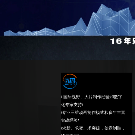
需求沟通‌：明确动画用途（产品演示/施
美术设定‌：完成角色原画、场景概念图及分
技术预研‌：制定多边形面数标准（如工业设备模型
中期制作阶段‌
建模与优化‌：
工业机械采用硬表面建模，复杂部件用细
高模通过Retopology转化为生产级低
\ 国际视野、大片制作经验和数字
化专家支持/
材质与绑定‌：
\专业三维动画制作模式和多年丰富
PBR流程绘制基础色/法线/粗糙度贴图，Subs
实战经验/
机械部件绑定需模拟物理运动逻辑（如液压
\求新、求变、求突破，创意制胜，