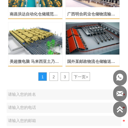
南昌洪达自动化仓储规范动
广西明合药业仓储物流输送
画演示
分拣系统动画演示
美超微电脑 马来西亚土乃立
国外某邮政物流仓储输送线
体仓库项目
系统流程动画演示

1
2
3
下一页
>

