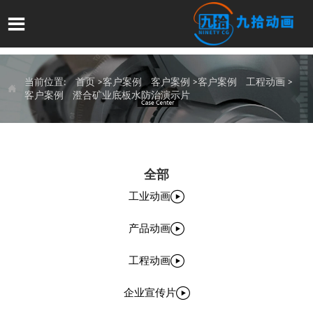

当前位置:
首页
>客户案例
客户案例
>客户案例
工程动画
>

客户案例
澄合矿业底板水防治演示片
全部

工业动画

产品动画

工程动画

企业宣传片