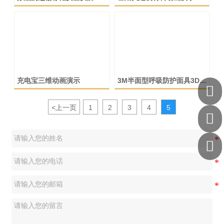
件演示
充电宝三维动画演示
3M半面型呼吸防护面具3D动

画
<
上一页
1
2
3
4
5

