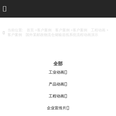

当前位置:
首页
>客户案例
客户案例
>客户案例
工程动画
>

客户案例
国外某邮政物流仓储输送线系统流程动画演示
全部

工业动画

产品动画

工程动画

企业宣传片