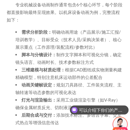
专业机械设备动画制作通常包含6个核心环节，每个阶段
都直接影响最终呈现效果。以机床设备动画为例，完整流程
如下：
需求分析阶段：
明确动画用途（产品展示/施工汇报/
培训教学）、目标受众（技术人员/采购决策者）、核心
展示重点（工作原理/装配流程/参数对比）
脚本与分镜设计：
制作文字脚本和可视化分镜，确定
镜头语言、动画时长、技术参数标注方式
三维建模与材质处理：
根据CAD图纸或实物测量构建
精确模型，特别注意机床运动部件的公差配合
动画关键帧设定：
规划刀具路径、工件装夹流程、主
轴转速等动态参数的可视化表达
灯光与渲染输出：
采用工业级渲染引擎（如V-Ray）
确保金属材质反光、切削液流动等细节真实度
可以介绍下你们的产品么
后期合成与交付：
添加技术标注、多语言字幕、交互
式热点等增强信息传达