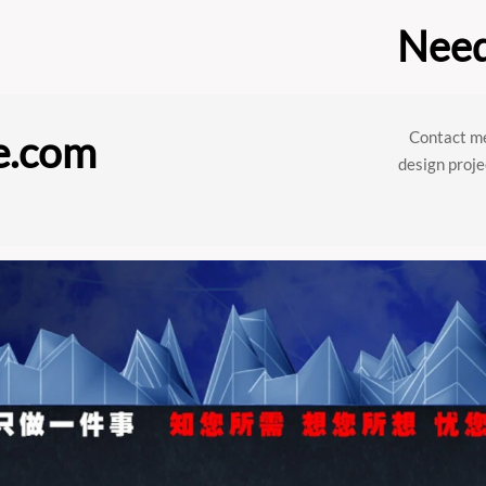
Need
e.com
Contact me
design proje