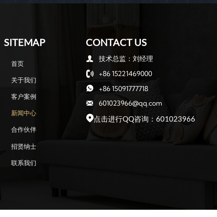
SITEMAP
CONTACT US
技术总监：刘经理

首页
+86 15221469000

关于我们
+86 15091777718

客户案例
601023966@qq.com

新闻中心
点击进行QQ咨询：601023966

合作伙伴
招贤纳士
联系我们