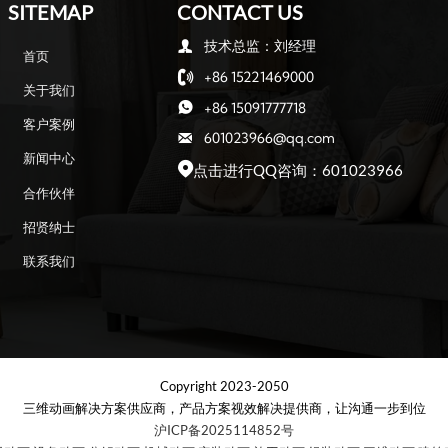
SITEMAP
CONTACT US
技术总监：刘经理

首页
+86 15221469000

关于我们
+86 15091777718

客户案例
601023966@qq.com

新闻中心
点击进行QQ咨询：601023966

合作伙伴
招贤纳士
联系我们
Copyright 2023-2050
三维动画解决方案供应商，产品方案视效解决提供商，让沟通一步到位
沪ICP备2025114852号