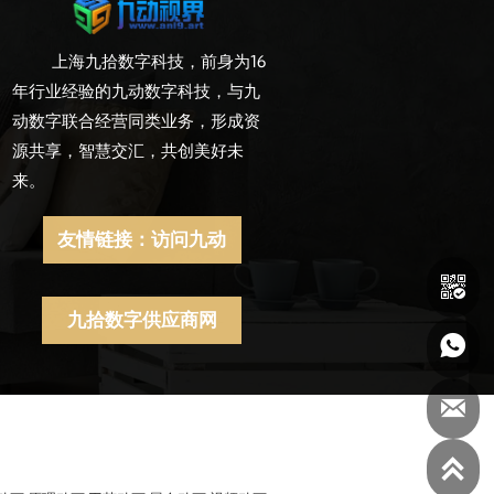
上海九拾数字科技，前身为16
年行业经验的九动数字科技，与九
动数字联合经营同类业务，形成资
源共享，智慧交汇，共创美好未
来。
友情链接：访问九动

九拾数字供应商网


